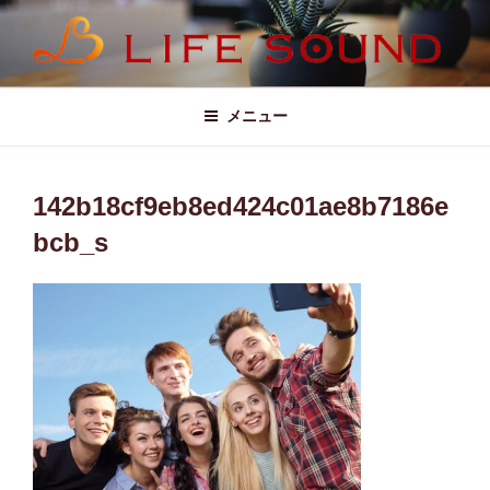
コ
ン
テ
LIFE SOUND (ライフサウンド)
ン
ツ
メニュー
へ
ス
キ
142b18cf9eb8ed424c01ae8b7186e
ッ
bcb_s
プ