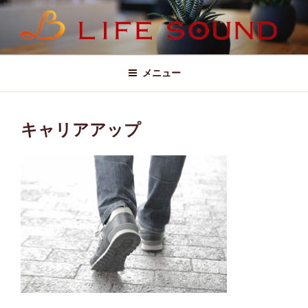
コ
ン
テ
LIFE SOUND (ライフサウンド)
ン
ツ
メニュー
へ
ス
キ
キャリアアップ
ッ
プ