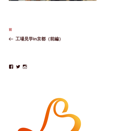
投
前
前
稿
の
工場見学in京都（前編）
ナ
投
ビ
稿
ゲ
ー
lifesound.co
lifesound_co
lifesound.co
さ
さ
さ
シ
ん
ん
ん
の
の
の
ョ
プ
プ
プ
ロ
ロ
ロ
ン
フ
フ
フ
ィ
ィ
ィ
ー
ー
ー
ル
ル
ル
を
を
を
Facebook
Twitter
Instagram
で
で
で
表
表
表