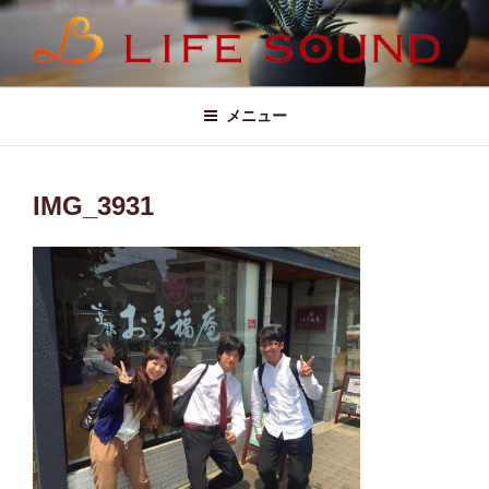
コ
ン
テ
LIFE SOUND (ライフサウンド)
ン
ツ
メニュー
へ
ス
キ
IMG_3931
ッ
プ