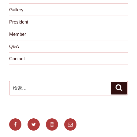
Gallery
President
Member
Q&A
Contact
検
検
索
索:
Facebook
Twitter
Instagram
メ
ー