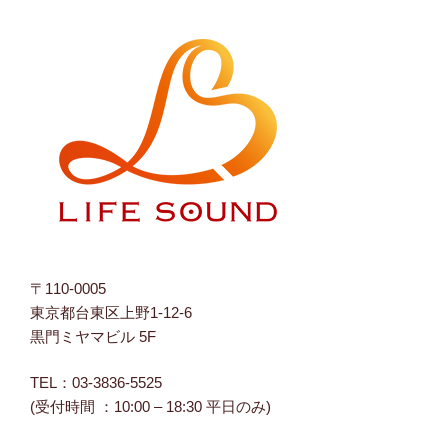
ロ
ロ
ロ
フ
フ
フ
ィ
ィ
ィ
ー
ー
ー
ル
ル
ル
を
を
を
Facebook
Twitter
Instagram
で
で
で
表
表
表
示
示
示
〒110-0005
東京都台東区上野1-12-6
黒門ミヤマビル 5F
TEL：03-3836-5525
(受付時間 ：10:00 – 18:30 平日のみ)