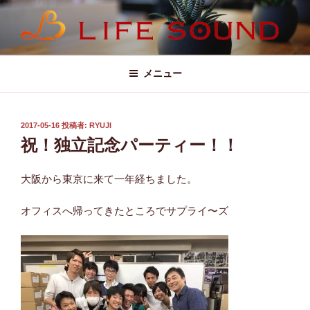
コ
ン
テ
LIFE SOUND (ライフサウンド)
ン
ツ
メニュー
へ
ス
キ
投
2017-05-16
投稿者:
RYUJI
稿
ッ
祝！独立記念パーティー！！
日:
プ
大阪から東京に来て一年経ちました。
オフィスへ帰ってきたところでサプライ〜ズ