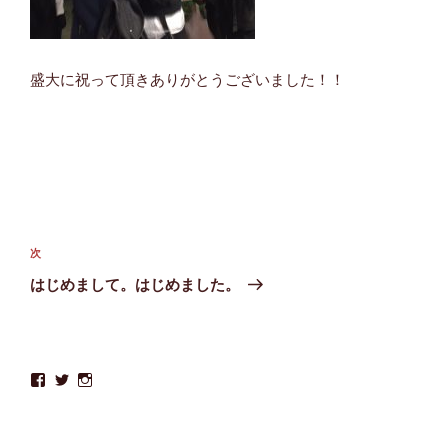
盛大に祝って頂きありがとうございました！！
投
稿
次
次
ナ
の
はじめまして。はじめました。
ビ
投
稿
ゲ
ー
lifesound.co
lifesound_co
lifesound.co
シ
さ
さ
さ
ん
ん
ん
ョ
の
の
の
ン
プ
プ
プ