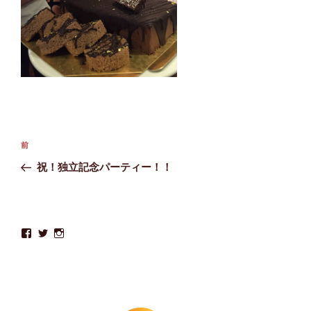
投
前
前
稿
の
祝！独立記念パーティー！！
ナ
投
ビ
稿
ゲ
ー
lifesound.co
lifesound_co
lifesound.co
さ
さ
さ
シ
ん
ん
ん
の
の
の
ョ
プ
プ
プ
ロ
ロ
ロ
ン
フ
フ
フ
ィ
ィ
ィ