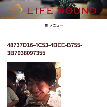
コ
ン
テ
LIFE SOUND (ライフサウンド)
ン
ツ
メニュー
へ
ス
キ
48737D16-4C53-4BEE-B755-
ッ
3B7938097355
プ