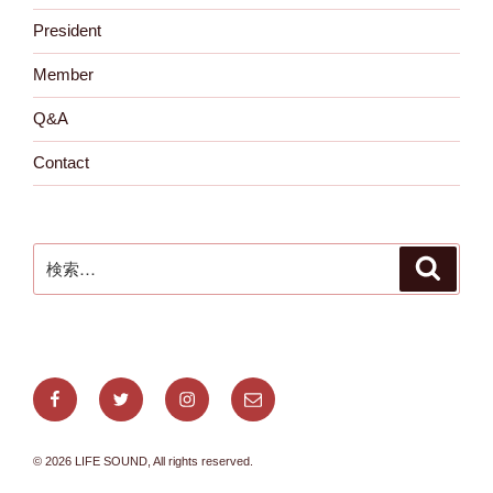
President
Member
Q&A
Contact
検
検
索
索:
Facebook
Twitter
Instagram
メ
ー
ル
© 2026 LIFE SOUND, All rights reserved.